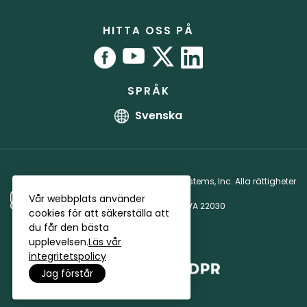
Användarmanual
Partnerprogram
RoboForm vs. 1Password
Kontor
Guider
Partnerlicensavtal
HITTA OSS PÅ
Bug bounty-program
Affiliates
SPRÅK
Svenska
Copyright © 1999 - 2026 Siber Systems, Inc. Alla rättigheter
förbehållna.
Vår webbplats använder
3701 Pender Dr, Suite 400, Fairfax, VA 22030
cookies för att säkerställa att
Integritetspolicy
·
Licensavtal
du får den bästa
upplevelsen.
Läs vår
integritetspolicy
Jag förstår