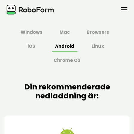
PERSONLIG
Windows
Mac
Browsers
BUSINESS
iOS
Android
Linux
PLANER
Chrome OS
SÄKERHET
Din rekommenderade
LADDA NER
nedladdning är:
Stöd
Logga in
Köp Nu