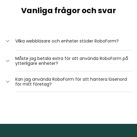
Vanliga frågor och svar
Vilka webbläsare och enheter stöder RoboForm?
RoboForm fungerar på Windows, Mac, Android, iOS,
Måste jag betala extra för att använda RoboForm på
Linux och Chrome OS. Tillägg är tillgängliga för alla
ytterligare enheter?
större webbläsare för stationära datorer: Chrome,
Firefox, Safari, Edge, Internet Explorer, Opera och Brave.
Nej! Med din Premium-prenumeration kan du använda
Kan jag använda RoboForm för att hantera lösenord
RoboForm på alla dina webbläsare och enheter.
för mitt företag?
Skrivbordsapplikationer finns tillgängliga för Windows
och Mac. Mobilapplikationer för iOS och Android finns
Ja! Ta en titt på vår
Lösenordshanterare för Företag
.
tillgängliga i respektive appbutik.