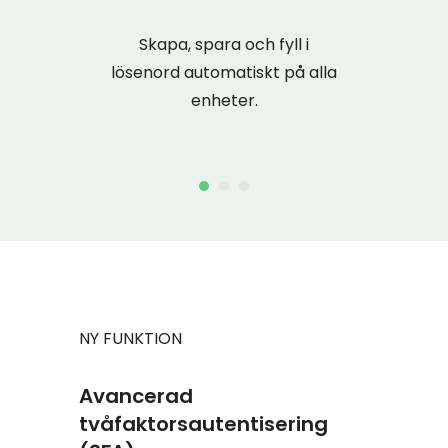
Skapa, spara och fyll i
lösenord automatiskt på alla
Importe
enheter.
lösenord
NY FUNKTION
Avancerad
tvåfaktorsautentisering