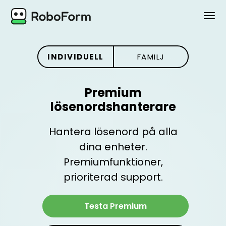
PERSONLIG
INDIVIDUELL
FAMILJ
BUSINESS
Premium
PLANER
lösenordshanterare
SÄKERHET
Hantera lösenord på alla
dina enheter.
LADDA NER
Premiumfunktioner,
Stöd
prioriterad support.
Logga in
Testa Premium
Köp Nu