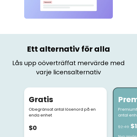
Ett alternativ för alla
Lås upp oöverträffat mervärde med
varje licensalternativ
Gratis
Pre
Obegränsat antal lösenord på en
Premiumf
enda enhet
antal enh
$1
$0
$2.49
Nya använd