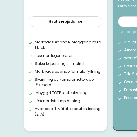
Förnyelse f
Gratiserbjudande
30 dagar
Marknadsledande inloggning med
Allt i 
1 klick
Åtkoms
Lösenordsgenerator
Webbå
Säker kopoiering till molnet
Säkra
Marknadsledande formulärfyllning
Tillgå
Skanning av komprometterade
Överva
lösenord
Endast
Inbyggd TOTP-autentisering
Priorit
Lösenordsfri upplåsning
Avancerad tvåfaktorsautentisering
(2FA)