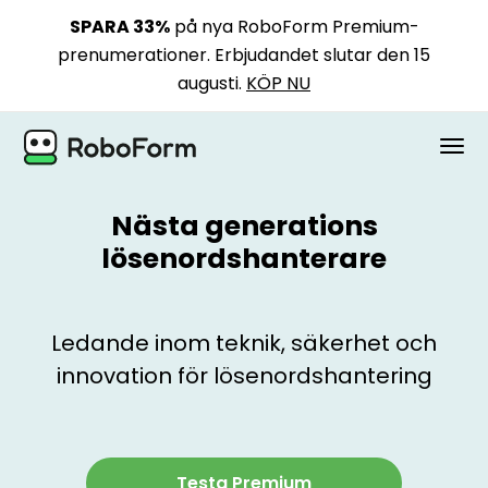
SPARA 33%
på nya RoboForm Premium-
prenumerationer. Erbjudandet slutar den 15
augusti.
KÖP NU
PERSONLIG
Nästa generations
lösenordshanterare
BUSINESS
PLANER
Ledande inom teknik, säkerhet och
SÄKERHET
innovation för lösenordshantering
LADDA NER
Testa Premium
Stöd