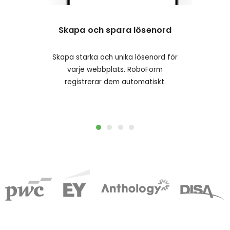
Skapa och spara lösenord
Inlo
f
Skapa starka och unika lösenord för
Inge
varje webbplats. RoboForm
logg
registrerar dem automatiskt.
och fy