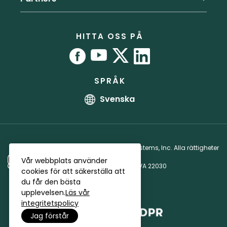
RoboForm vs. Dashlane
Press
Användarmanual
Partnerprogram
RoboForm vs. 1Password
Kontor
Guider
Partnerlicensavtal
HITTA OSS PÅ
Bug bounty-program
Affiliates
SPRÅK
Svenska
Copyright © 1999 - 2026 Siber Systems, Inc. Alla rättigheter
förbehållna.
Vår webbplats använder
3701 Pender Dr, Suite 400, Fairfax, VA 22030
cookies för att säkerställa att
Integritetspolicy
·
Licensavtal
du får den bästa
upplevelsen.
Läs vår
integritetspolicy
Jag förstår