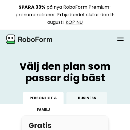
SPARA 33%
på nya RoboForm Premium-
prenumerationer. Erbjudandet slutar den 15
augusti.
KÖP NU
PERSONLIG
Välj den plan som
BUSINESS
passar dig bäst
PLANER
PERSONLIGT &
BUSINESS
SÄKERHET
FAMILJ
LADDA NER
Gratis
Stöd