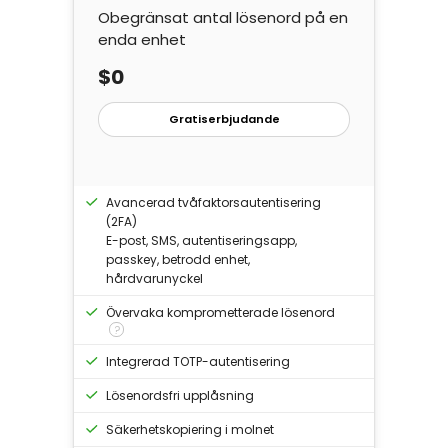
Obegränsat antal lösenord på en
enda enhet
Logga in
$0
Köp Nu
Gratiserbjudande
Avancerad tvåfaktorsautentisering
(2FA)
E-post, SMS, autentiseringsapp,
passkey, betrodd enhet,
hårdvarunyckel
Övervaka komprometterade lösenord
?
Integrerad TOTP-autentisering
Lösenordsfri upplåsning
Säkerhetskopiering i molnet