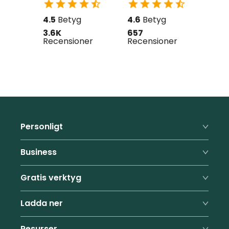
4.5
Betyg
4.6
Betyg
3.6K
657
Recensioner
Recensioner
Personligt
Premium
Business
Familj
Företagsfunktioner
Gratis verktyg
Priser
Priser
Formulärifyllare
Lösenordsgenerator
Ladda ner
Fördelar
Rekommendationsprogram
Lösenfrasgenerator
Support
Webbläsare
Studentrabatt
Resurser