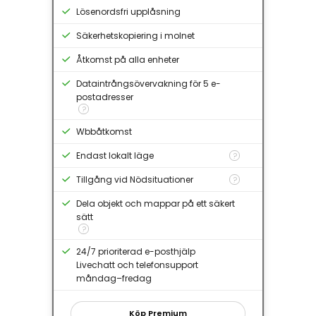
Lösenordsfri upplåsning
Säkerhetskopiering i molnet
Åtkomst på alla enheter
Dataintrångsövervakning för 5 e-
postadresser
?
Wbbåtkomst
Endast lokalt läge
?
Tillgång vid Nödsituationer
?
Dela objekt och mappar på ett säkert
sätt
?
24/7 prioriterad e-posthjälp
Livechatt och telefonsupport
måndag–fredag
Köp Premium