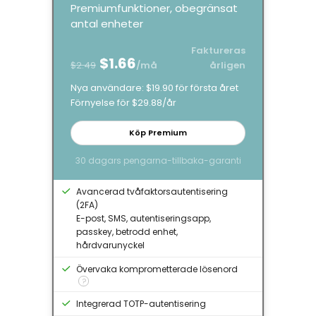
Premiumfunktioner, obegränsat
antal enheter
Faktureras
$1.66
$2.49
/må
årligen
Nya användare: $19.90 för första året
Förnyelse för $29.88/år
Köp Premium
30 dagars pengarna-tillbaka-garanti
Avancerad tvåfaktorsautentisering
(2FA)
E-post, SMS, autentiseringsapp,
passkey, betrodd enhet,
hårdvarunyckel
Övervaka komprometterade lösenord
?
Integrerad TOTP-autentisering