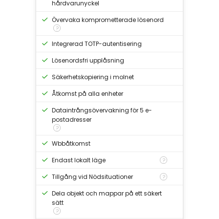
hårdvarunyckel
Övervaka komprometterade lösenord
?
Integrerad TOTP-autentisering
Lösenordsfri upplåsning
Säkerhetskopiering i molnet
Åtkomst på alla enheter
Dataintrångsövervakning för 5 e-
postadresser
?
Wbbåtkomst
Endast lokalt läge
?
Tillgång vid Nödsituationer
?
Dela objekt och mappar på ett säkert
sätt
?