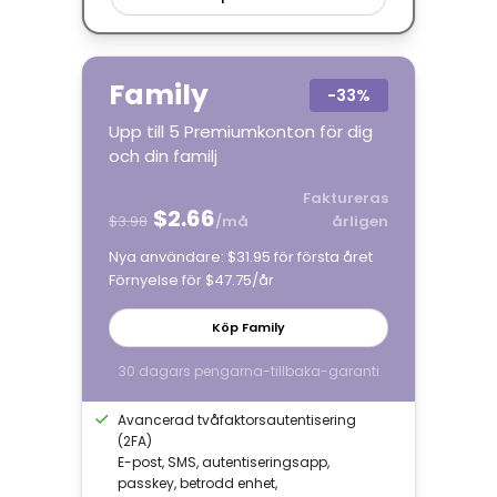
Family
−
33%
Upp till 5 Premiumkonton för dig
och din familj
Faktureras
$2.66
$3.98
/må
årligen
Nya användare: $31.95 för första året
Förnyelse för $47.75/år
Köp Family
30 dagars pengarna-tillbaka-garanti
Avancerad tvåfaktorsautentisering
(2FA)
E-post, SMS, autentiseringsapp,
passkey, betrodd enhet,