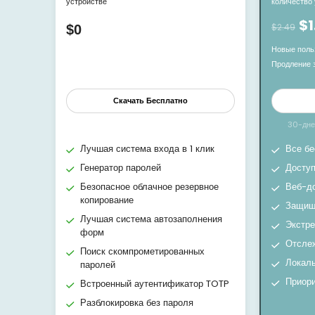
устройстве
количество
$1
$2.49
$0
Новые польз
Продление 
Скачать Бесплатно
30-днев
Лучшая система входа в 1 клик
Все бе
Генератор паролей
Доступ
Безопасное облачное резервное
Веб-д
копирование
Защищ
Лучшая система автозаполнения
Экстре
форм
Отсле
Поиск скомпрометированных
Локал
паролей
Приори
Встроенный аутентификатор TOTP
Разблокировка без пароля