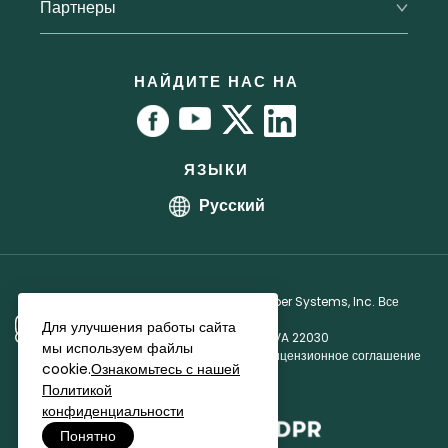
Партнеры
Отправить запрос
RoboForm vs. Dashlane
Пресса
Руководство пользователя
Партнерская программа
RoboForm vs. 1Password
Офисы
Руководства
Партнерское лицензионное соглашение
НАЙДИТЕ НАС НА
Программа bug bounty
Аффилиаты
ЯЗЫКИ
Русский
Авторское право © 1999 - 2026 Siber Systems, Inc. Все
права защищены.
Для улучшения работы сайта
3701 Pender Dr, Suite 400, Fairfax, VA 22030
мы используем файлы
Политика конфиденциальности
·
Лицензионное соглашение
cookie.
Ознакомьтесь с нашей
Политикой
конфиденциальности
Понятно