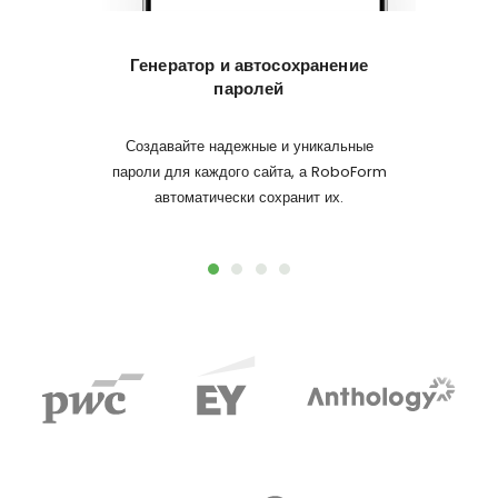
Генератор и автосохранение
Логины
паролей
Создавайте надежные и уникальные
Бол
пароли для каждого сайта, а RoboForm
Логиньт
автоматически сохранит их.
за