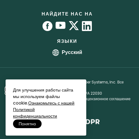
Руководство пользователя
Партнерская программа
RoboForm vs. 1Password
Офисы
Руководства
Партнерское лицензионное соглашение
НАЙДИТЕ НАС НА
Программа bug bounty
Аффилиаты
ЯЗЫКИ
Русский
Авторское право © 1999 - 2026 Siber Systems, Inc. Все
права защищены.
Для улучшения работы сайта
3701 Pender Dr, Suite 400, Fairfax, VA 22030
мы используем файлы
Политика конфиденциальности
·
Лицензионное соглашение
cookie.
Ознакомьтесь с нашей
Политикой
конфиденциальности
Понятно