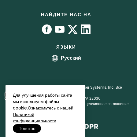
Руководство пользователя
Партнерская программа
RoboForm vs. 1Password
Офисы
Руководства
Партнерское лицензионное соглашение
НАЙДИТЕ НАС НА
Программа bug bounty
Аффилиаты
ЯЗЫКИ
Русский
Авторское право © 1999 - 2026 Siber Systems, Inc. Все
права защищены.
Для улучшения работы сайта
3701 Pender Dr, Suite 400, Fairfax, VA 22030
мы используем файлы
Политика конфиденциальности
·
Лицензионное соглашение
cookie.
Ознакомьтесь с нашей
Политикой
конфиденциальности
Понятно