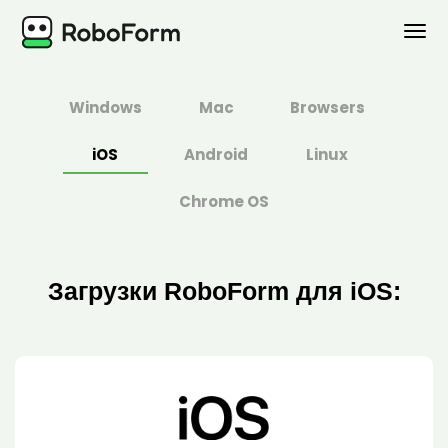
ЛИЧНЫЙ
Windows
Mac
Browsers
БИЗНЕС
iOS
Android
Linux
ПЛАНЫ
Chrome OS
БЕЗОПАСНОСТЬ
Загрузки RoboForm для iOS:
СКАЧАТЬ
Поддержка
Войти
Купить Сейчас