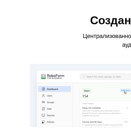
Создан
Централизованно
ауд