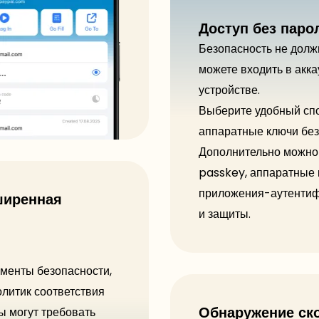
Доступ без паро
Безопасность не дол
можете входить в акк
устройстве.
Выберите удобный спо
аппаратные ключи без
Дополнительно можно 
passkey, аппаратные 
приложения-аутентиф
ширенная
и защиты.
менты безопасности,
литик соответствия
ы могут требовать
Обнаружение ск