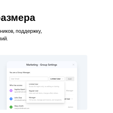
размера
иков, поддержку,
лий.