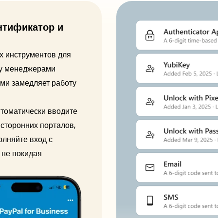
нтификатор и
х инструментов для
ду менеджерами
ми замедляет работу
втоматически вводите
сторонних порталов,
олняйте вход с
 не покидая