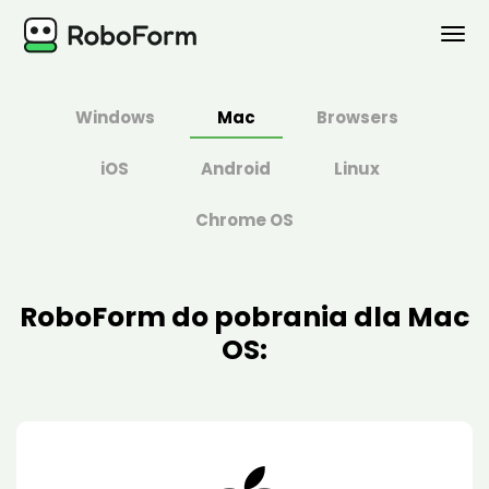
OSOBISTE
Windows
Mac
Browsers
BIZNES
iOS
Android
Linux
PLANY
Chrome OS
BEZPIECZEŃSTWO
RoboForm do pobrania dla Mac
POBIERZ
OS:
Wsparcie
Logowanie
Kup Teraz