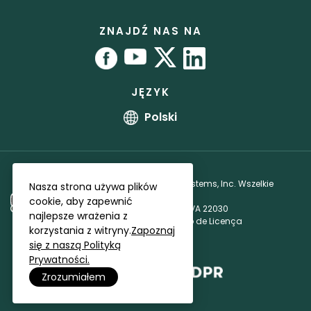
Instrukcja użytkownika
Program partnerski
RoboForm vs. 1Password
Lokalizacje biur
Samouczki
Umowa licencyjna partnera
ZNAJDŹ NAS NA
Program bug bounty
Partnerzy afiliacyjni
JĘZYK
Polski
Copyright © 1999 - 2026 Siber Systems, Inc. Wszelkie
Nasza strona używa plików
prawa zastrzeżone.
cookie, aby zapewnić
3701 Pender Dr, Suite 400, Fairfax, VA 22030
najlepsze wrażenia z
Política de Privacidade
·
Contrato de Licença
korzystania z witryny.
Zapoznaj
się z naszą Polityką
Prywatności.
Zrozumiałem