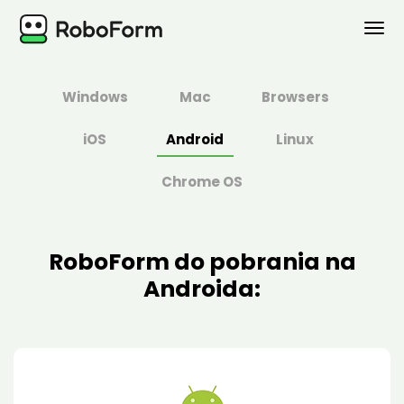
OSOBISTE
Windows
Mac
Browsers
BIZNES
iOS
Android
Linux
PLANY
Chrome OS
BEZPIECZEŃSTWO
RoboForm do pobrania na
POBIERZ
Androida:
Wsparcie
Logowanie
Kup Teraz