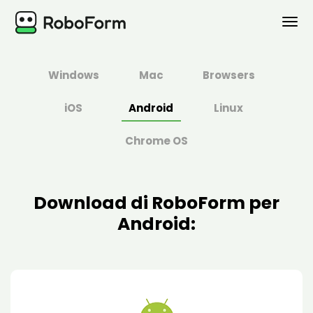
PERSONAL
Windows
Mac
Browsers
BUSINESS
iOS
Android
Linux
PIANI
Chrome OS
SICUREZZA
Download di RoboForm per
SCARICA
Android:
Supporto
Accedi
Acquista ora