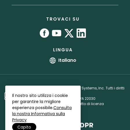
RoboForm vs. Dashlane
Stampa
Manuale utente
Programma partner
RoboForm vs. 1Password
Sedi
Tutorial
Accordo di licenza partner
TROVACI SU
Programma bug bounty
Affiliati
LINGUA
Italiano
Droit d’auteur © 1999 - 2026 Siber Systems, Inc. Tutti i diritti
riservati.
Il nostro sito utilizza i cookie
3701 Pender Dr, Suite 400, Fairfax, VA 22030
per garantire la migliore
Informativa sulla privacy
·
Contratto di licenza
esperienza possibile.
Consulta
la nostra Informativa sulla
Privacy
Capito