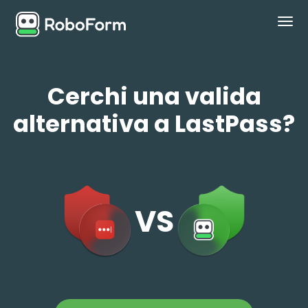
PERSONAL
Cerchi una valida
BUSINESS
alternativa a LastPass?
PIANI
SICUREZZA
SCARICA
VS
Supporto
Accedi
Acquista ora