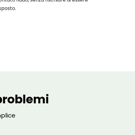
sposto.
problemi
plice