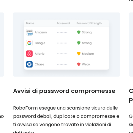
Avvisi di password compromesse
C
p
RoboForm esegue una scansione sicura delle
no
password deboli, duplicate o compromesse e
G
ti avvisa se vengono trovate in violazioni di
s
dati note.
c