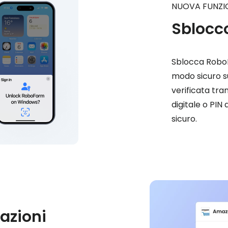
NUOVA FUNZI
Sblocc
Sblocca RoboF
modo sicuro su
verificata tr
digitale o PIN
sicuro.
lazioni