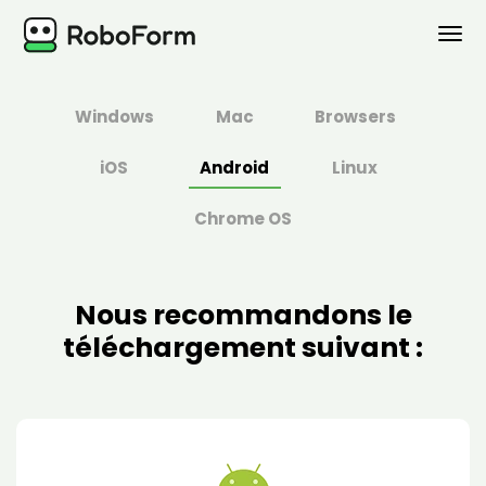
PERSONNEL
Windows
Mac
Browsers
BUSINESS
iOS
Android
Linux
FORFAITS
Chrome OS
SÉCURITÉ
Nous recommandons le
TÉLÉCHARGER
téléchargement suivant :
Assistance
Se connecter
Obtenir maintenant