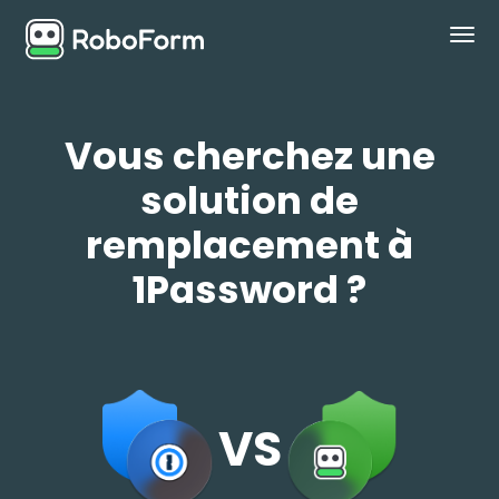
PERSONNEL
Vous cherchez une
BUSINESS
solution de
FORFAITS
remplacement à
SÉCURITÉ
1Password ?
TÉLÉCHARGER
Assistance
VS
Se connecter
Obtenir maintenant