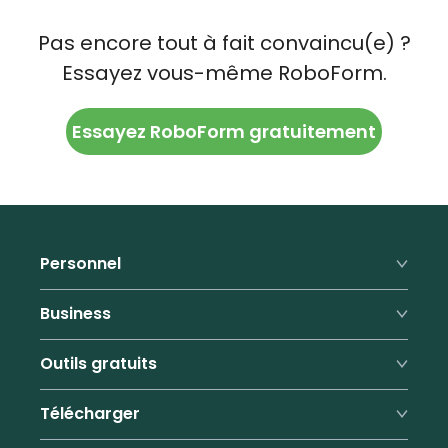
Pas encore tout à fait convaincu(e) ?
Essayez vous-même RoboForm.
Essayez RoboForm gratuitement
Personnel
Premium
Business
Famille
Fonctionnalités professionnelles
Outils gratuits
Tarifs
Tarifs
Remplisseur de formulaires
Générateur de mots de passe
Télécharger
Avantages
Programme de parrainage
Générateur de phrases de passe
Support