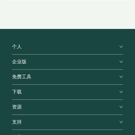
个人
高级版
企业版
家庭版
企业功能
免费工具
价格
价格
表单填写器
密码生成器
下载
优势
推荐计划
密码短语生成器
支持
浏览器
教育优惠
资源
我的密码有多安全？
Windows
军人优惠
我被黑客攻击了吗？
安全
支持
Mac
博客
iOS
帮助中心