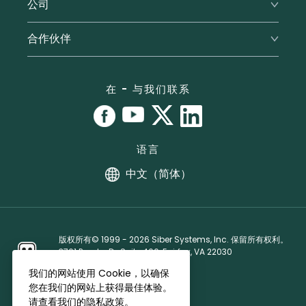
公司
评价
Android
联系支持
RoboForm vs. LastPass
关于我们
合作伙伴
提交工单
RoboForm vs. Dashlane
新闻
用户手册
合作伙伴计划
RoboForm vs. 1Password
办公地点
教程
合作伙伴许可协议
在 - 与我们联系
漏洞赏金计划
联盟伙伴
语言
中文（简体）
版权所有© 1999 - 2026 Siber Systems, Inc. 保留所有权利。
3701 Pender Dr, Suite 400, Fairfax, VA 22030
隐私政策
·
许可协议
我们的网站使用 Cookie，以确保
您在我们的网站上获得最佳体验。
请查看我们的隐私政策。