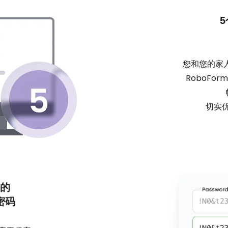
您和您的家
RoboFor
切实
你的
密码