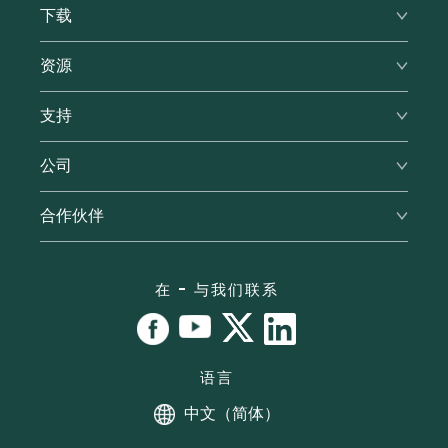
密码生成器
下载
优势
推荐计划
密码短语生成器
支持
浏览器
教育优惠
资源
我的密码有多安全？
Windows
军人优惠
我被黑客攻击了吗？
安全
支持
Mac
博客
iOS
帮助中心
公司
评价
Android
联系支持
RoboForm vs. LastPass
关于我们
合作伙伴
提交工单
RoboForm vs. Dashlane
新闻
用户手册
合作伙伴计划
RoboForm vs. 1Password
办公地点
教程
合作伙伴许可协议
在 - 与我们联系
漏洞赏金计划
联盟伙伴
语言
中文（简体）