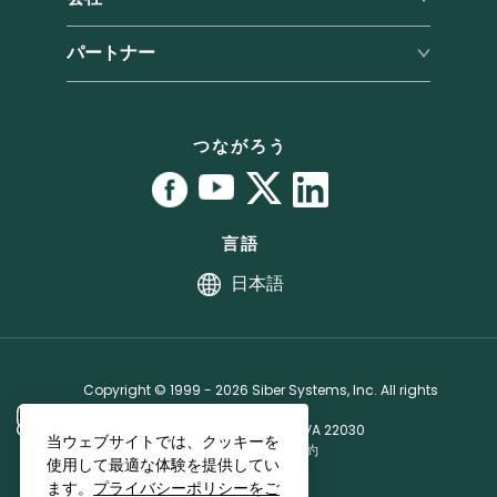
RoboForm vs. Dashlane
チケットを送信
会社概要
パートナー
RoboForm vs. 1Password
ユーザーマニュアル
プレス
パートナープログラム
チュートリアル
拠点
パートナーライセンス契約
バグ報奨金プログラム
つながろう
アフィリエイト
言語
日本語
Copyright © 1999 - 2026 Siber Systems, Inc. All rights
reserved.
3701 Pender Dr, Suite 400, Fairfax, VA 22030
当ウェブサイトでは、クッキーを
プライバシーポリシー
·
ライセンス契約
使用して最適な体験を提供してい
ます。
プライバシーポリシーをご