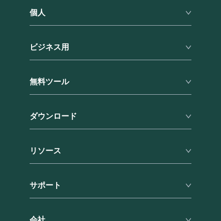
個人
プレミアム
ビジネス用
ファミリー
料金
ビジネス機能
フォーム入力
無料ツール
料金
紹介プログラム
特典
パスワード生成ツール
学割
サポート
ダウンロード
パスフレーズ生成ツール
軍人割引
私のパスワードはどれくらい安全ですか？
ブラウザ
ハッキングされたことがありますか？
リソース
Windows
Mac
セキュリティ
iOS
サポート
ブログ
Android
レビュー
ヘルプセンター
RoboForm vs. LastPass
会社
サポートに連絡