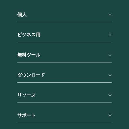
個人
プレミアム
ビジネス用
ファミリー
料金
ビジネス機能
フォーム入力
無料ツール
料金
紹介プログラム
特典
パスワード生成ツール
学割
サポート
ダウンロード
パスフレーズ生成ツール
軍人割引
私のパスワードはどれくらい安全ですか？
ブラウザ
ハッキングされたことがありますか？
リソース
Windows
Mac
セキュリティ
iOS
サポート
ブログ
Android
レビュー
ヘルプセンター