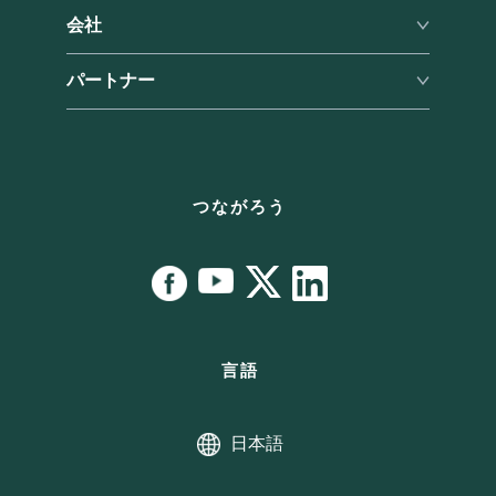
RoboForm vs. LastPass
会社
サポートに連絡
RoboForm vs. Dashlane
チケットを送信
会社概要
パートナー
RoboForm vs. 1Password
ユーザーマニュアル
プレス
パートナープログラム
チュートリアル
拠点
パートナーライセンス契約
バグ報奨金プログラム
アフィリエイト
つながろう
言語
日本語