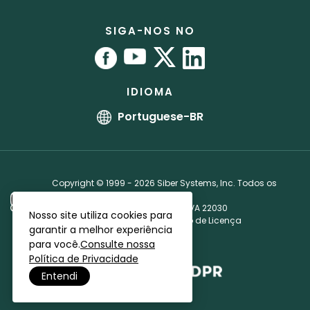
Manual do usuário
Programa de parceiros
RoboForm vs. 1Password
Localizações dos escritórios
Tutoriais
Acordo de licença de parceiro
SIGA-NOS NO
Programa de recompensa por bugs
Afiliados
IDIOMA
Portuguese-BR
Copyright © 1999 - 2026 Siber Systems, Inc. Todos os
direitos reservados.
3701 Pender Dr, Suite 400, Fairfax, VA 22030
Nosso site utiliza cookies para
Política de Privacidade
·
Contrato de Licença
garantir a melhor experiência
para você.
Consulte nossa
Política de Privacidade
Entendi