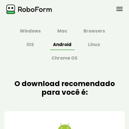
PESSOAL
Windows
Mac
Browsers
BUSINESS
iOS
Android
Linux
PLANOS
Chrome OS
SEGURANÇA
O download recomendado
DOWNLOAD
para você é:
Suporte
Entrar
Adquirir Agora