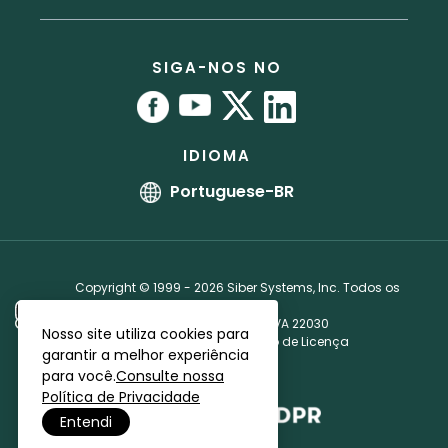
RoboForm vs. Dashlane
Imprensa
Manual do usuário
Programa de parceiros
RoboForm vs. 1Password
Localizações dos escritórios
Tutoriais
Acordo de licença de parceiro
SIGA-NOS NO
Programa de recompensa por bugs
Afiliados
IDIOMA
Portuguese-BR
Copyright © 1999 - 2026 Siber Systems, Inc. Todos os
direitos reservados.
3701 Pender Dr, Suite 400, Fairfax, VA 22030
Nosso site utiliza cookies para
Política de Privacidade
·
Contrato de Licença
garantir a melhor experiência
para você.
Consulte nossa
Política de Privacidade
Entendi