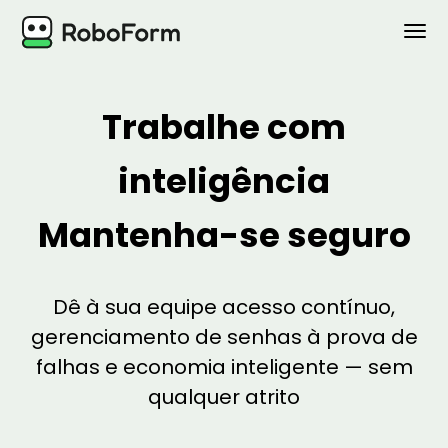
PESSOAL
Trabalhe com
BUSINESS
inteligência
PLANOS
Mantenha-se seguro
SEGURANÇA
DOWNLOAD
Dê à sua equipe acesso contínuo,
gerenciamento de senhas à prova de
Suporte
falhas e economia inteligente — sem
Entrar
qualquer atrito
Adquirir Agora