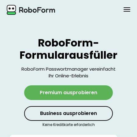
PERSÖNLICH
RoboForm-
BUSINESS
Formularausfüller
PLÄNE
RoboForm Passwortmanager vereinfacht
SICHERHEIT
Ihr Online-Erlebnis
HERUNTERLADEN
Premium ausprobieren
Support
Business ausprobieren
Einloggen
Keine Kreditkarte erforderlich
Jetzt kaufen