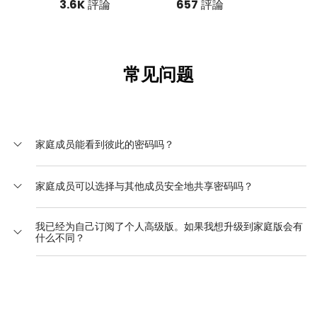
3.6K
評論
657
評論
常见问题
家庭成员能看到彼此的密码吗？
不能。每个成员都有自己独立的RoboForm帐户。
家庭成员可以选择与其他成员安全地共享密码吗？
是的。您可以选择安全地共享个人密码或为您的家人创建共享
我已经为自己订阅了个人高级版。如果我想升级到家庭版会有
文件夹。
什么不同？
您可以根据当前订阅的剩余时间，以按比例分配的折扣升级到
家庭版。
有关从高级版升级到家庭版的说明，请参阅此处
。