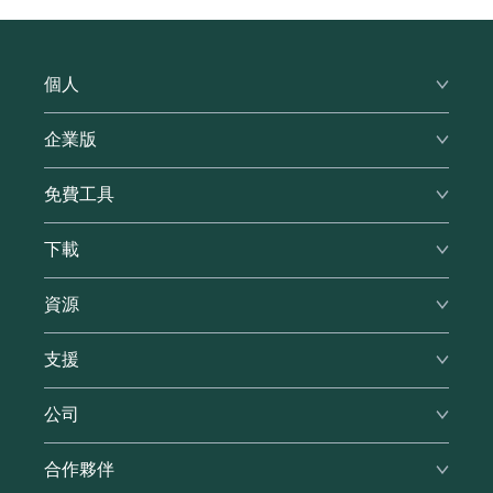
個人
高級版
企業版
家庭版
企業功能
免費工具
價格
價格
表單填寫器
密碼產生器
下載
優勢
推薦計劃
密碼短語產生器
支援
瀏覽器
教育優惠
資源
我的密碼有多安全？
Windows
軍人優惠
F我被駭客入侵了嗎？
安全
支援
Mac
部落格
iOS
說明中心
公司
評價
Android
聯絡支援
RoboForm vs. LastPass
關於我們s
合作夥伴
提交工單
RoboForm vs. Dashlane
新聞