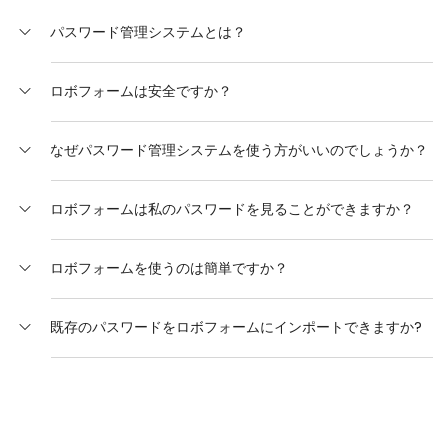
パスワード管理システムとは？
パスワード管理システムはあなたのオンラインアカウントの
ロボフォームは安全ですか？
パスワードを安全に保管して管理するソフトウェアです。あ
なただけがアクセスできる安全な金庫を用意して、そこに暗
安全です。あなたのデータにアクセスできるのは、あなただ
号化されたパスワードを保管します。通常パスワード管理シ
なぜパスワード管理システムを使う方がいいのでしょうか？
けです。あなたのパスワードはあなた自身が設定する秘密の
ステムには強力でユニークなパスワードを生成する機能や、
鍵、つまりロボフォームのマスターパスワードにより暗号化
ウェブサイトやアプリケーションのログイン情報を自動記入
ロボフォームはブラウザに搭載されているパスワード管理機
されています。暗号化方式としてはPBKDF2 SHA256付の
する機能があります。より先進的なものでは、２要素認証や
ロボフォームは私のパスワードを見ることができますか？
能に比べて、より広範な機能を提供しています。また、多種
AES256ビットを使用しており、システムはゼロナレッジアー
ダークウェブ監視、安全なデータ共有などの機能が提供され
多様な機器とブラウザに対応しており、これにはプライベー
キテクチャで構築されています。従って暗号化や復号化はユ
ています。ユーザはマスタパスワードのみを自身で記憶して
いいえ。ロボフォームはゼロナレッジアーキテクチャにより
トモードも含まれます。ユーザは複数のアカウントにおいて
ーザのローカルデバイス上でのみ行われ、マスターパスワー
ロボフォームを使うのは簡単ですか？
おくだけで、パスワード管理システムがあなたの全てのパス
設計されており、あなただけが知っているマスターパスワー
ワンクリックログインの利便性を享受するだけでなく、強力
ドが弊社サーバに送付されることは一切ありません。
ワードを強力でユニークな状態で維持・管理します。
ドによりデータが暗号化されています。そして暗号化・復号
なパスワード監視機能により脆弱なパスワードや重複したパ
もちろんです。ロボフォームは利便性と安全性を高いレベル
化の処理はあなたの機器上でのみ行われ、弊社サーバ側では
スワードなどを排除することができます。また、友人や家族
既存のパスワードをロボフォームにインポートできますか?
ロボフォームの安全性についてもっと詳しく
.
で実現しています。パスワード管理とログイン処理を自動化
行われません。つまりロボフォームからのマスターパスワー
との安全なパスワード共有、信頼している連絡先からの緊急
することにより、ユーザ体験を簡素化し同時に安全性を強化
ドへのアクセスはなく、暗号化されたあなたのデータにアク
アクセス機能も提供されています。さらにロボフォームは
はい、もちろんです。ブラウザや他のパスワード管理ソフ
しています。以前の伝統的で安全性の高くない方法に比べ
セスすることもできません。これにより高いレベルのプライ
TOTP認証機を内蔵、Windowsアプリへのログイン、オンラ
ト、CSVファイルからデータをロボフォームにインポート可
て、ロボフォームは素早いログインと強力でユニークなパス
バシーと安全性が確保されています。
インフォームの保存と記入など、安全性と利便性を高いレベ
能です。
ワードで安全を確保しています。なおロボフォームの初期設
ルで実現しています。
定はとても簡単、数分で完了します。