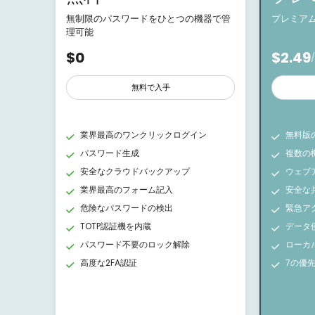
無制限のパスワードをひとつの機器で管
プレミア
理可能
$0
$2.49
無料で入手
業界最高のワンクリックログイン
無料版
パスワード生成
複数の
安全なクラウドバックアップ
ウェブ
業界最高のフォーム記入
安全な
危険なパスワードの検出
緊急ア
TOTP認証機を内蔵
データ
パスワード不要のロック解除
ローカ
高度な2FA認証
7の優