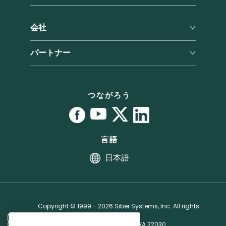
Android
レビュー
ヘルプセンター
RoboForm vs. LastPass
会社
サポートに連絡
RoboForm vs. Dashlane
チケットを送信
会社概要
パートナー
RoboForm vs. 1Password
ユーザーマニュアル
プレス
パートナープログラム
チュートリアル
拠点
パートナーライセンス契約
バグ報奨金プログラム
つながろう
アフィリエイト
言語
日本語
Copyright © 1999 - 2026 Siber Systems, Inc. All rights
reserved.
3701 Pender Dr, Suite 400, Fairfax, VA 22030